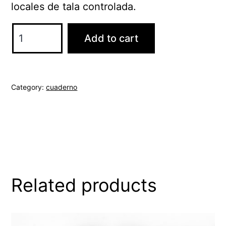
locales de tala controlada.
Cuaderno
Add to cart
/
Notebook
/
Category:
cuaderno
Can
Campaner
quantity
Related products